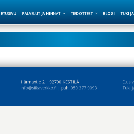
ETUSIVU
PALVELUT JA HINNAT
TIEDOTTEET
BLOGI
TUKI J
Härmäntie 2 | 92700 KESTILÄ
Etusi
info@siikaverkko.fi
| puh.
050 377 9093
Tuki j