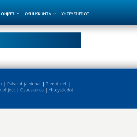
A OHJEET
OSUUSKUNTA
YHTEYSTIEDOT
vu
|
Palvelut ja hinnat
|
Tiedotteet
|
a ohjeet
|
Osuuskunta
|
Yhteystiedot