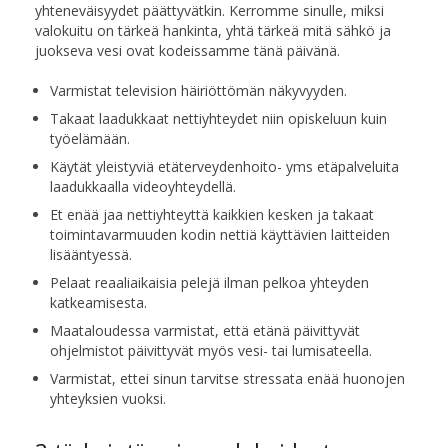
yhteneväisyydet päättyvätkin. Kerromme sinulle, miksi
valokuitu on tärkeä hankinta, yhtä tärkeä mitä sähkö ja
juokseva vesi ovat kodeissamme tänä päivänä.
Varmistat television häiriöttömän näkyvyyden.
Takaat laadukkaat nettiyhteydet niin opiskeluun kuin
työelämään.
Käytät yleistyviä etäterveydenhoito- yms etäpalveluita
laadukkaalla videoyhteydellä.
Et enää jaa nettiyhteyttä kaikkien kesken ja takaat
toimintavarmuuden kodin nettiä käyttävien laitteiden
lisääntyessä.
Pelaat reaaliaikaisia pelejä ilman pelkoa yhteyden
katkeamisesta.
Maataloudessa varmistat, että etänä päivittyvät
ohjelmistot päivittyvät myös vesi- tai lumisateella.
Varmistat, ettei sinun tarvitse stressata enää huonojen
yhteyksien vuoksi.