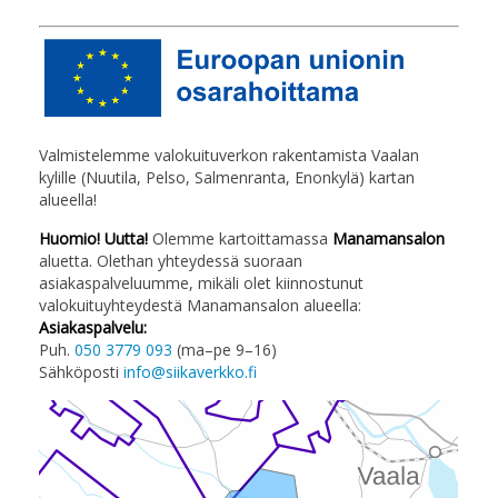
Valmistelemme valokuituverkon rakentamista Vaalan
kylille (Nuutila, Pelso, Salmenranta, Enonkylä) kartan
alueella!
Huomio! Uutta!
Olemme kartoittamassa
Manamansalon
aluetta. Olethan yhteydessä suoraan
asiakaspalveluumme, mikäli olet kiinnostunut
valokuituyhteydestä Manamansalon alueella:
Asiakaspalvelu:
Puh.
050 3779 093
(ma–pe 9–16)
Sähköposti
info@siikaverkko.fi