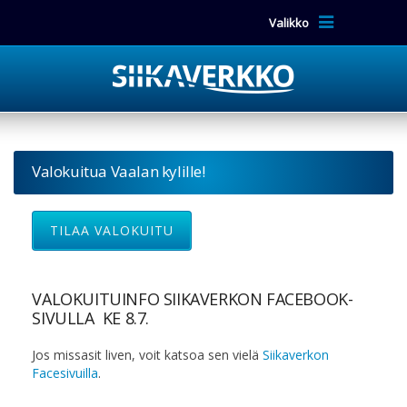
Valikko
Valokuitua Vaalan kylille!
TILAA VALOKUITU
VALOKUITUINFO SIIKAVERKON FACEBOOK-
SIVULLA KE 8.7.
Jos missasit liven, voit katsoa sen vielä
Siikaverkon
Facesivuilla
.