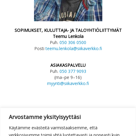
SOPIMUKSET, KULUTTAJA- JA TALOYHTIÖLIITTYMÄT
Teemu Lenkola
Puh.
050 306 0500
Posti
teemu.lenkola@siikaverkko.fi
ASIAKASPALVELU
Puh.
050 377 9093
(ma–pe 9–16)
myynti@siikaverkko.fi
Arvostamme yksityisyyttäsi
Käytämme evästeitä varmistaaksemme, että
verkkosivumme toimii yhtä luotettavasti ja nopeasti kuin