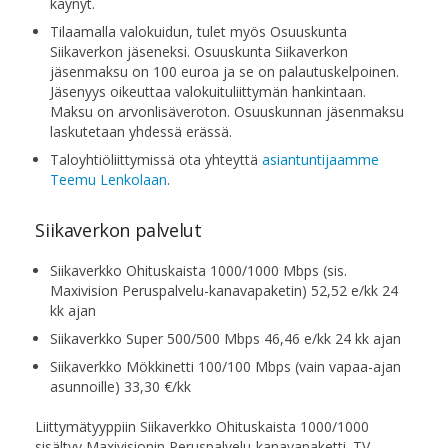
käynyt.
Tilaamalla valokuidun, tulet myös Osuuskunta
Siikaverkon jäseneksi. Osuuskunta Siikaverkon
jäsenmaksu on 100 euroa ja se on palautuskelpoinen.
Jäsenyys oikeuttaa valokuituliittymän hankintaan.
Maksu on arvonlisäveroton. Osuuskunnan jäsenmaksu
laskutetaan yhdessä erässä.
Taloyhtiöliittymissä ota yhteyttä
asiantuntijaamme
Teemu Lenkolaan
.
Siikaverkon palvelut
Siikaverkko Ohituskaista 1000/​1000 Mbps (sis.
Maxivision Peruspalvelu-kanavapaketin) 52,52 e/​kk 24
kk ajan
Siikaverkko Super 500/​500 Mbps 46,46 e/​kk 24 kk ajan
Siikaverkko Mökkinetti 100/100 Mbps (vain vapaa-ajan
asunnoille) 33,30 €/kk
Liittymätyyppiin Siikaverkko Ohituskaista 1000/1000
sisältyy Maxivisionin Peruspalvelu-kanavapaketti. TV-