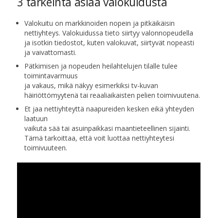
3 tärkeintä asiaa valokuidusta
Valokuitu on markkinoiden nopein ja pitkäikäisin
nettiyhteys. Valokuidussa tieto siirtyy valonnopeudella
ja isotkin tiedostot, kuten valokuvat, siirtyvät nopeasti
ja vaivattomasti.
Pätkimisen ja nopeuden heilahtelujen tilalle tulee
toimintavarmuus
ja vakaus, mikä näkyy esimerkiksi tv-kuvan
häiriöttömyytenä tai reaaliaikaisten pelien toimivuutena.
Et jaa nettiyhteyttä naapureiden kesken eikä yhteyden
laatuun
vaikuta sää tai asuinpaikkasi maantieteellinen sijainti.
Tämä tarkoittaa, että voit luottaa nettiyhteytesi
toimivuuteen.