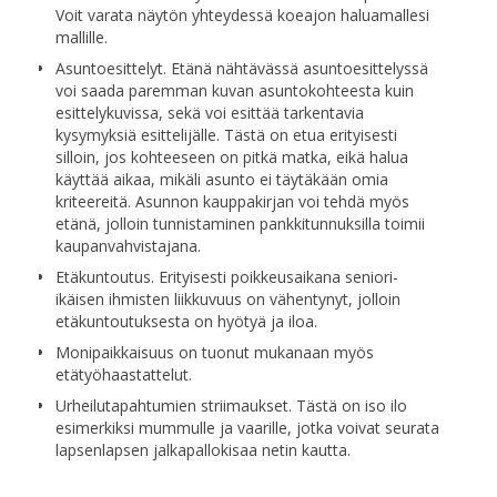
Voit varata näytön yhteydessä koeajon haluamallesi
mallille.
Asuntoesittelyt. Etänä nähtävässä asuntoesittelyssä
voi saada paremman kuvan asuntokohteesta kuin
esittelykuvissa, sekä voi esittää tarkentavia
kysymyksiä esittelijälle. Tästä on etua erityisesti
silloin, jos kohteeseen on pitkä matka, eikä halua
käyttää aikaa, mikäli asunto ei täytäkään omia
kriteereitä. Asunnon kauppakirjan voi tehdä myös
etänä, jolloin tunnistaminen pankkitunnuksilla toimii
kaupanvahvistajana.
Etäkuntoutus. Erityisesti poikkeusaikana seniori-
ikäisen ihmisten liikkuvuus on vähentynyt, jolloin
etäkuntoutuksesta on hyötyä ja iloa.
Monipaikkaisuus on tuonut mukanaan myös
etätyöhaastattelut.
Urheilutapahtumien striimaukset. Tästä on iso ilo
esimerkiksi mummulle ja vaarille, jotka voivat seurata
lapsenlapsen jalkapallokisaa netin kautta.