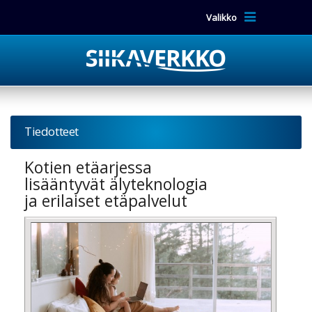
Valikko
Tiedotteet
Kotien etäarjessa
lisääntyvät älyteknologia
ja erilaiset etäpalvelut