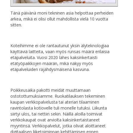
Tänä päivänä moni tekninen asia helpottaa perheiden
arkea, mikä ei olisi ollut mahdollista vielä 10 vuotta
sitten.
Koteihimme ei ole rantautunut yksin älyteknologiaa
käyttäviä laitteita, vaan myös runsas määrä erilaisia
etäpalveluita. Vuosi 2020 lähes kaksinkertaisti
etätyöpaikkojen määrän, mikä näkyy myös
etäpalveluiden räjähdysmäisenä kasvuna.
Poikkeusaika pakotti meidät muuttamaan
ostotottumuksiamme. Ruokatilauksen tekeminen
kaupan verkkopalvelusta tai aterian tilaaminen
ravintolasta kotiovelle tuli monelle tutuksi. Liikunta
siirtyi ulos, tai nettiin sekin. Näillä aloilla toimivat
verkkokaupat ovat arviolta kaksinkertaistaneet
myyntinsä. Verkkopalvelut, jotka olivat aloittaneet
digitaalisen liiketoiminnan kehittämisen ennen