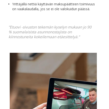
Yrittäjällä nettiä käyttävän maksupäätteen toimivuus
on vaakalaudalla, jos se ei ole valokuidun päässä.
”Etuovi -sivuston tekemän kyselyn‍ mukaan jo 90
% suomalaisista asunnonostajista on
kiinnostuneita kokeilemaan etäesittelyä.”