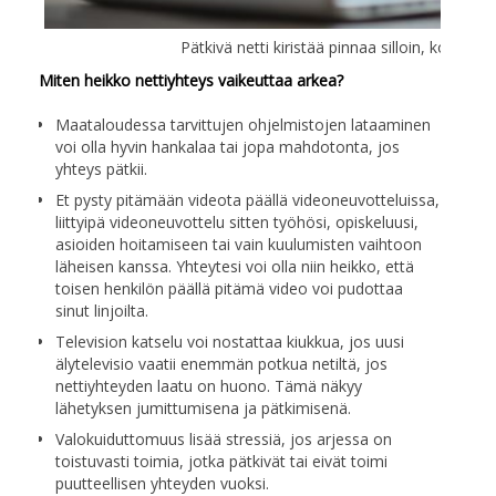
Pätkivä netti kiristää pinnaa silloin, koska s
Miten heikko nettiyhteys vaikeuttaa arkea?
Maataloudessa tarvittujen ohjelmistojen lataaminen
voi olla hyvin hankalaa tai jopa mahdotonta, jos
yhteys pätkii.
Et pysty pitämään videota päällä videoneuvotteluissa,
liittyipä videoneuvottelu sitten työhösi, opiskeluusi,
asioiden hoitamiseen tai vain kuulumisten vaihtoon
läheisen kanssa. Yhteytesi voi olla niin heikko, että
toisen henkilön päällä pitämä video voi pudottaa
sinut linjoilta.
Television katselu voi nostattaa kiukkua, jos uusi
älytelevisio vaatii enemmän potkua netiltä, jos
nettiyhteyden laatu on huono. Tämä näkyy
lähetyksen jumittumisena ja pätkimisenä.
Valokuiduttomuus lisää stressiä, jos arjessa on
toistuvasti toimia, jotka pätkivät tai eivät toimi
puutteellisen yhteyden vuoksi.