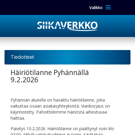
Valikko
Tiedotteet
Häiriötilanne Pyhännällä
9.2.2026
Pyhännän alueella on havaittu häiriötilanne, joka
vaikuttaa osaan asiakasyhteyksistä. Viankorjaus on
käynnistetty. Pahoittelemme häiriöstä aiheutuvaa
haittaa.
Päivitys 10.2.2026: Häiriötilanne on päättynyt noin klo
03:00. Mikäli valokuituyhteys ei toimi, käyttäkää