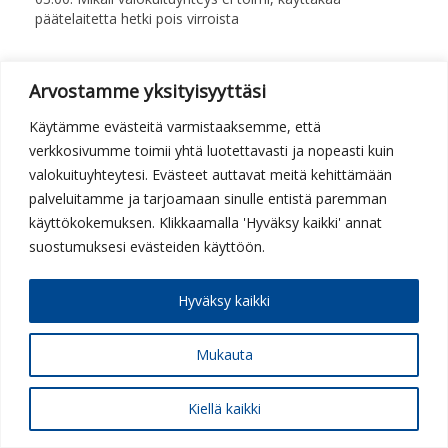
päätelaitetta hetki pois virroista
Arvostamme yksityisyyttäsi
Käytämme evästeitä varmistaaksemme, että
verkkosivumme toimii yhtä luotettavasti ja nopeasti kuin
valokuituyhteytesi. Evästeet auttavat meitä kehittämään
palveluitamme ja tarjoamaan sinulle entistä paremman
käyttökokemuksen. Klikkaamalla 'Hyväksy kaikki' annat
Härmäntie 2 | 92700 KESTILÄ
info@siikaverkko.fi
| puh.
050 377 9093
suostumuksesi evästeiden käyttöön.
Etusivu
|
Palvelut ja hinnat
|
Tiedotteet
|
Tuki ja ohjeet
|
Hyväksy kaikki
Osuuskunta
|
Yhteystiedot
Mukauta
Kiellä kaikki