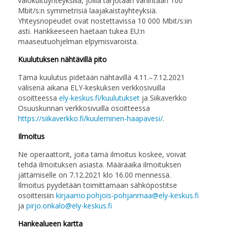
valokuituyhteyksillä, joilla tarjotaan vähintään 100
Mbit/s:n symmetrisiä laajakaistayhteyksiä.
Yhteysnopeudet ovat nostettavissa 10 000 Mbit/s:iin
asti. Hankkeeseen haetaan tukea EU:n
maaseutuohjelman elpymisvaroista.
Kuulutuksen nähtävillä pito
Tämä kuulutus pidetään nähtävillä 4.11.–7.12.2021
välisenä aikana ELY-keskuksen verkkosivuilla
osoitteessa
ely-keskus.fi/kuulutukset
ja Siikaverkko
Osuuskunnan verkkosivuilla osoitteessa
https://siikaverkko.fi/kuuleminen-haapavesi/
.
Ilmoitus
Ne operaattorit, joita tämä ilmoitus koskee, voivat
tehdä ilmoituksen asiasta. Määräaika ilmoituksen
jättämiselle on 7.12.2021 klo 16.00 mennessä.
Ilmoitus pyydetään toimittamaan sähköpostitse
osoitteisiin
kirjaamo.pohjois-pohjanmaa@ely-keskus.fi
ja
pirjo.onkalo@ely-keskus.fi
Hankealueen kartta