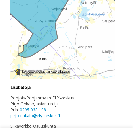
Lisätietoja:
Pohjois-Pohjanmaan ELY-keskus
Pirjo Onkalo, asiantuntija
Puh.
0295 038 108
pirjo.onkalo@ely-keskus.fi
Siikaverkko Osuuskunta
Juhani Marttila, hallituksen puheenjohtaja